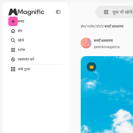
बनाएं
होम
/
स्टॉक
/
फोटो
/
बनाएँ अवधारणा
होम
खोजें
बनाएँ अवधारणा
peshkovagalina
स्टॉक
एक्सप्लोर करें
सभी टूल्‍स
Premium