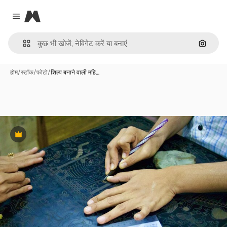
Magnific
Close menu
इमेज से ख
होम
/
स्टॉक
/
फोटो
/
शिल्प बनाने वाली महि…
Premium