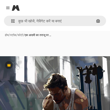
Magnific
Close menu
इमेज से ख
होम
/
स्टॉक
/
फोटो
/
एक आदमी का तराजू पर …
Premium