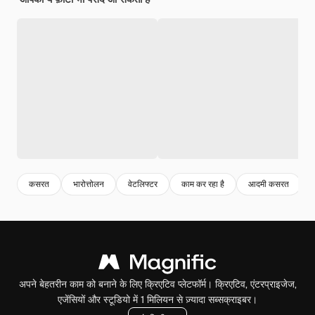
कसरत
भारोत्तोलन
वेटलिफ्टर
काम कर रहा है
आदमी कसरत
अपने बेहतरीन काम को बनाने के लिए क्रिएटिव प्लेटफॉर्म। क्रिएटिव, एंटरप्राइजेज,
एजेंसियों और स्टूडियो में 1 मिलियन से ज़्यादा सब्सक्राइबर।