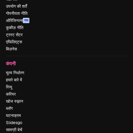
उपयोग की शर्तें
गोपनीयता नीति
ओरिजिनल्स
नया
कुकीज़ नीति
ट्रस्ट सेंटर
एफिलिएट्स
बिज़नेस
कंपनी
मूल्य निर्धारण
हमारे बारे में
रिव्यू
करियर
खोज रुझान
ब्लॉग
घटनाक्रम
Slidesgo
सामग्री बेचें