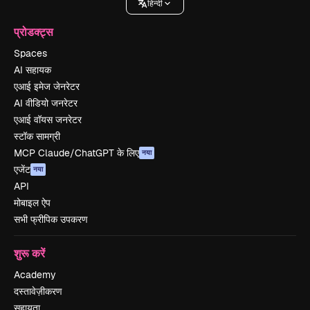
हिन्दी
प्रोडक्ट्स
Spaces
AI सहायक
एआई इमेज जेनरेटर
AI वीडियो जनरेटर
एआई वॉयस जनरेटर
स्टॉक सामग्री
MCP Claude/ChatGPT के लिए
नया
एजेंट
नया
API
मोबाइल ऐप
सभी फ्रीपिक उपकरण
शुरू करें
Academy
दस्तावेज़ीकरण
सहायता