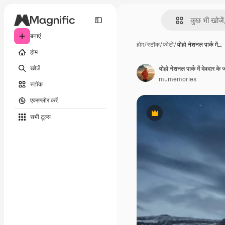
बनाएं
होम
/
स्टॉक
/
फोटो
/
योहो नेशनल पार्क में…
होम
खोजें
योहो नेशनल पार्क में देवदार के
mumemories
स्टॉक
एक्सप्लोर करें
सभी टूल्‍स
Premium