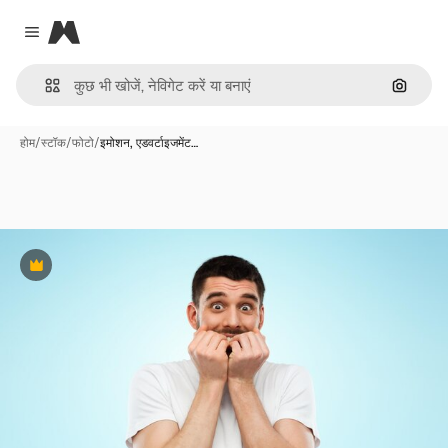
Magnific
Close menu
इमेज से ख
होम
/
स्टॉक
/
फोटो
/
इमोशन, एडवर्टाइजमेंट…
Premium