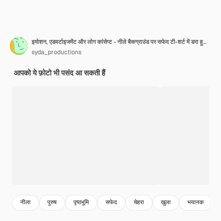
इमोशन, एडवर्टाइजमेंट और लोग कांसेप्ट - नीले बैकग्राउंड पर सफेद टी-शर्ट में डरा हुआ आदमी
syda_productions
आपको ये फ़ोटो भी पसंद आ सकती हैं
नीला
पुरुष
पृष्ठभूमि
सफेद
चेहरा
खुला
भयानक