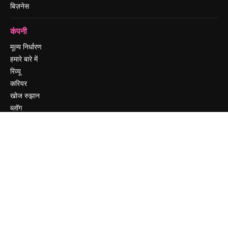
बिज़नेस
कंपनी
मूल्य निर्धारण
हमारे बारे में
रिव्यू
करियर
खोज रुझान
ब्लॉग
घटनाक्रम
Slidesgo
सामग्री बेचें
प्रेस कक्ष
magnific.ai ढूंढ रहे हैं
संपर्क करें
ग्राहक सहायता
Instagram