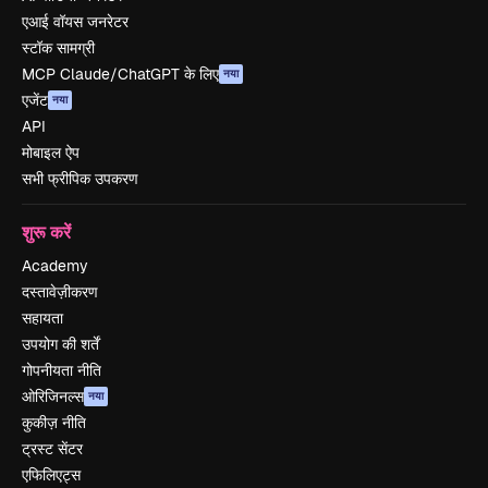
एआई वॉयस जनरेटर
स्टॉक सामग्री
MCP Claude/ChatGPT के लिए
नया
एजेंट
नया
API
मोबाइल ऐप
सभी फ्रीपिक उपकरण
शुरू करें
Academy
दस्तावेज़ीकरण
सहायता
उपयोग की शर्तें
गोपनीयता नीति
ओरिजिनल्स
नया
कुकीज़ नीति
ट्रस्ट सेंटर
एफिलिएट्स