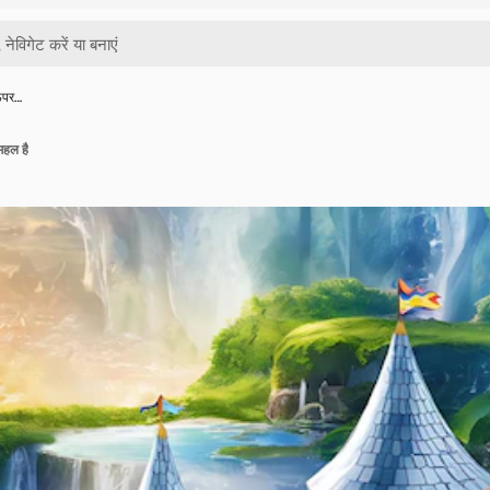
ऊपर…
हल है