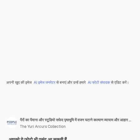
अपनी खुद की इमेज
AI इमेज जनरेटर
से बनाएं और उन्हें हमारे
AI फोटो संपादक
से एडिट करें।
पैरों का पैमाना और स्टूडियो सफेद पृष्ठभूमि में वजन घटाने कल्याण व्यायाम और आहार या स्वस्थ जीवन शैली के लिए बॉडी मास ट्रेनिंग और डिटॉक्स उपलब्धि और आत्म देखभाल के लिए व्यक्ति प्रगति जांच
The Yuri Arcurs Collection
आपको ये फ़ोटो भी पसंद आ सकती हैं