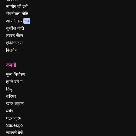
उपयोग की शर्तें
गोपनीयता नीति
ओरिजिनल्स
नया
कुकीज़ नीति
ट्रस्ट सेंटर
एफिलिएट्स
बिज़नेस
कंपनी
मूल्य निर्धारण
हमारे बारे में
रिव्यू
करियर
खोज रुझान
ब्लॉग
घटनाक्रम
Slidesgo
सामग्री बेचें