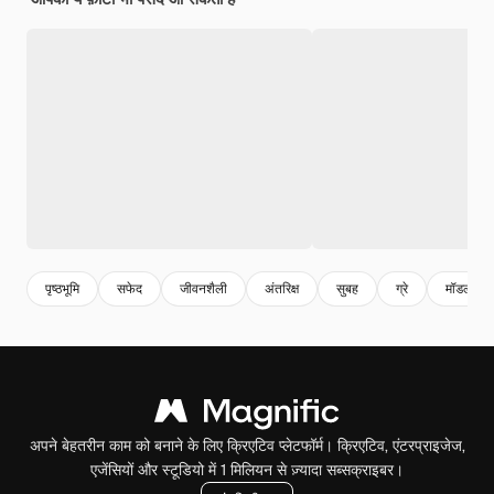
पृष्ठभूमि
सफेद
जीवनशैली
अंतरिक्ष
सुबह
ग्रे
मॉडल
अपने बेहतरीन काम को बनाने के लिए क्रिएटिव प्लेटफॉर्म। क्रिएटिव, एंटरप्राइजेज,
एजेंसियों और स्टूडियो में 1 मिलियन से ज़्यादा सब्सक्राइबर।