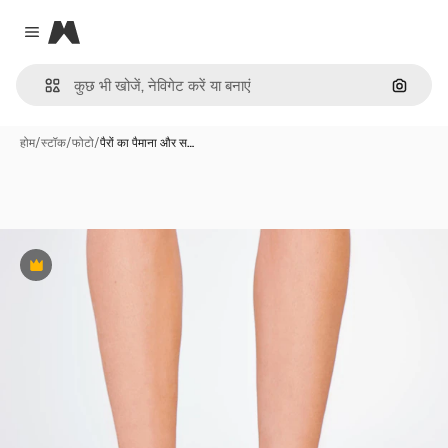
Magnific
Close menu
इमेज से ख
होम
/
स्टॉक
/
फोटो
/
पैरों का पैमाना और स…
Premium