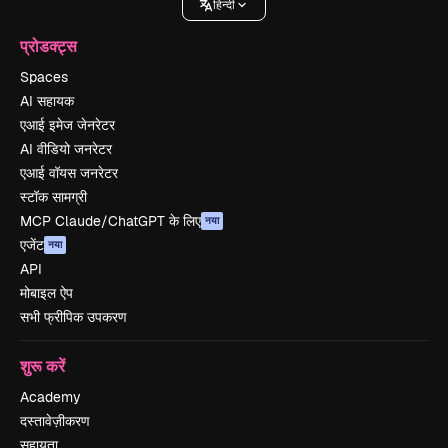
हिन्दी
प्रोडक्ट्स
Spaces
AI सहायक
एआई इमेज जेनरेटर
AI वीडियो जनरेटर
एआई वॉयस जनरेटर
स्टॉक सामग्री
MCP Claude/ChatGPT के लिए
नया
एजेंट
नया
API
मोबाइल ऐप
सभी फ्रीपिक उपकरण
शुरू करें
Academy
दस्तावेज़ीकरण
सहायता