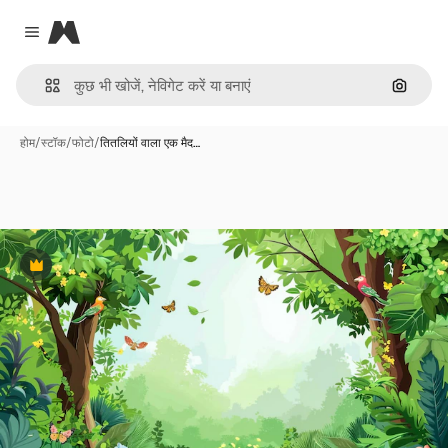
Magnific
Close menu
इमेज से ख
होम
/
स्टॉक
/
फोटो
/
तितलियों वाला एक मैद…
Premium