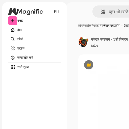
बनाएं
होम
/
स्टॉक
/
फोटो
/
मजेदार काउबॉय - 3डी
होम
खोजें
मजेदार काउबॉय - 3डी चित्रण
julos
स्टॉक
एक्सप्लोर करें
सभी टूल्‍स
Premium