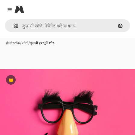
Magnific
Close menu
इमेज से ख
होम
/
स्टॉक
/
फोटो
/
गुलाबी पृष्ठभूमि शीर…
Premium