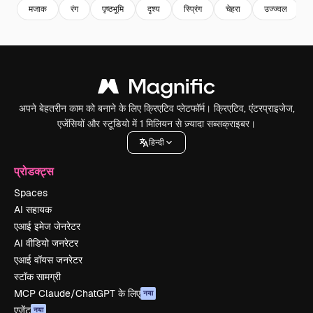
मजाक
रंग
पृष्ठभूमि
दृश्य
स्प्रिंग
चेहरा
उज्ज्वल
अपने बेहतरीन काम को बनाने के लिए क्रिएटिव प्लेटफॉर्म। क्रिएटिव, एंटरप्राइजेज,
एजेंसियों और स्टूडियो में 1 मिलियन से ज़्यादा सब्सक्राइबर।
हिन्दी
प्रोडक्ट्स
Spaces
AI सहायक
एआई इमेज जेनरेटर
AI वीडियो जनरेटर
एआई वॉयस जनरेटर
स्टॉक सामग्री
MCP Claude/ChatGPT के लिए
नया
एजेंट
नया