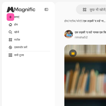
बनाएं
होम
/
स्टॉक
/
फोटो
/
एक लड़की 'द वर्ड' ना…
होम
खोजें
एक लड़की 'द वर्ड' नामक एक कि
rimsha52
स्टॉक
एक्सप्लोर करें
सभी टूल्‍स
Premium