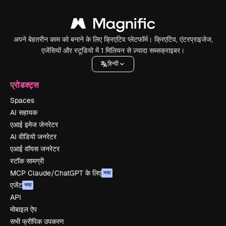
अपने बेहतरीन काम को बनाने के लिए क्रिएटिव प्लेटफॉर्म। क्रिएटिव, एंटरप्राइजेज,
एजेंसियों और स्टूडियो में 1 मिलियन से ज़्यादा सब्सक्राइबर।
हिन्दी
प्रोडक्ट्स
Spaces
AI सहायक
एआई इमेज जेनरेटर
AI वीडियो जनरेटर
एआई वॉयस जनरेटर
स्टॉक सामग्री
MCP Claude/ChatGPT के लिए
नया
एजेंट
नया
API
मोबाइल ऐप
सभी फ्रीपिक उपकरण