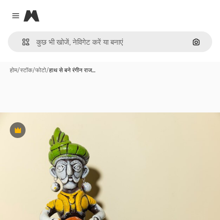
Magnific
Close menu
इमेज से ख
होम
/
स्टॉक
/
फोटो
/
हाथ से बने रंगीन राज…
Premium