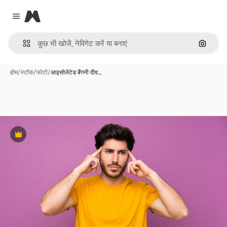
Magnific
Close menu
इमेज से ख
होम
/
स्टॉक
/
फोटो
/
आइसोलेटेड बैंगनी दीव…
Premium