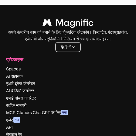
अपने बेहतरीन काम को बनाने के लिए क्रिएटिव प्लेटफॉर्म। क्रिएटिव, एंटरप्राइजेज,
एजेंसियों और स्टूडियो में 1 मिलियन से ज़्यादा सब्सक्राइबर।
हिन्दी
प्रोडक्ट्स
Spaces
AI सहायक
एआई इमेज जेनरेटर
AI वीडियो जनरेटर
एआई वॉयस जनरेटर
स्टॉक सामग्री
MCP Claude/ChatGPT के लिए
नया
एजेंट
नया
API
मोबाइल ऐप