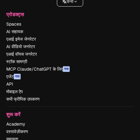
हिन्दी
प्रोडक्ट्स
Spaces
AI सहायक
एआई इमेज जेनरेटर
AI वीडियो जनरेटर
एआई वॉयस जनरेटर
स्टॉक सामग्री
MCP Claude/ChatGPT के लिए
नया
एजेंट
नया
API
मोबाइल ऐप
सभी फ्रीपिक उपकरण
शुरू करें
Academy
दस्तावेज़ीकरण
सहायता