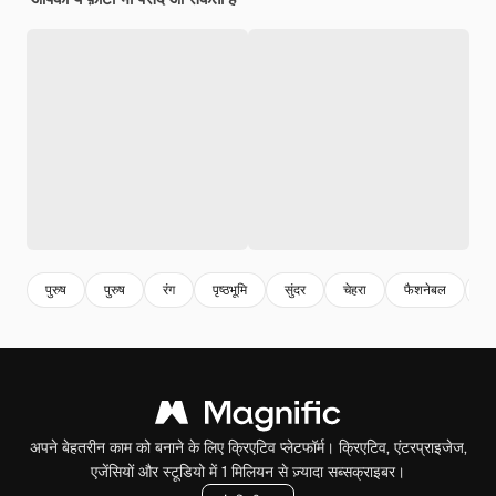
पुरुष
पुरुष
रंग
पृष्ठभूमि
सुंदर
चेहरा
फैशनेबल
आ
अपने बेहतरीन काम को बनाने के लिए क्रिएटिव प्लेटफॉर्म। क्रिएटिव, एंटरप्राइजेज,
एजेंसियों और स्टूडियो में 1 मिलियन से ज़्यादा सब्सक्राइबर।