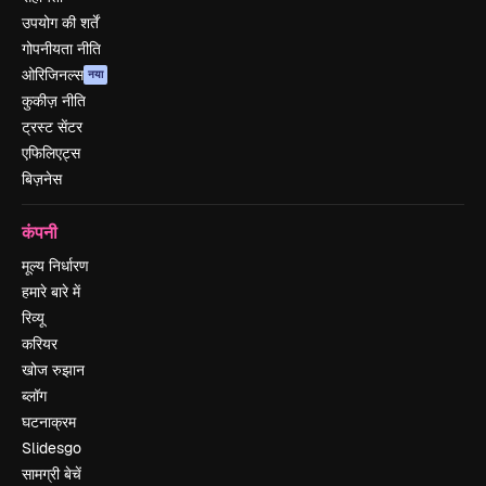
उपयोग की शर्तें
गोपनीयता नीति
ओरिजिनल्स
नया
कुकीज़ नीति
ट्रस्ट सेंटर
एफिलिएट्स
बिज़नेस
कंपनी
मूल्य निर्धारण
हमारे बारे में
रिव्यू
करियर
खोज रुझान
ब्लॉग
घटनाक्रम
Slidesgo
सामग्री बेचें