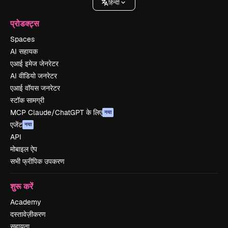
हिन्दी
प्रोडक्ट्स
Spaces
AI सहायक
एआई इमेज जेनरेटर
AI वीडियो जनरेटर
एआई वॉयस जनरेटर
स्टॉक सामग्री
MCP Claude/ChatGPT के लिए
नया
एजेंट
नया
API
मोबाइल ऐप
सभी फ्रीपिक उपकरण
शुरू करें
Academy
दस्तावेज़ीकरण
सहायता