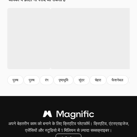
पुरुष
पुरुष
रंग
पृष्ठभूमि
सुंदर
चेहरा
फैशनेबल
आ
अपने बेहतरीन काम को बनाने के लिए क्रिएटिव प्लेटफॉर्म। क्रिएटिव, एंटरप्राइजेज,
एजेंसियों और स्टूडियो में 1 मिलियन से ज़्यादा सब्सक्राइबर।