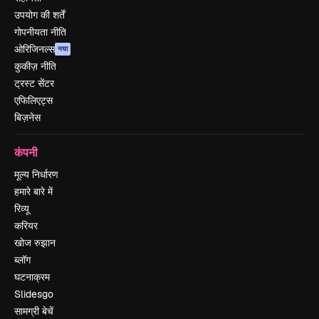
उपयोग की शर्तें
गोपनीयता नीति
ओरिजिनल्स
नया
कुकीज़ नीति
ट्रस्ट सेंटर
एफिलिएट्स
बिज़नेस
कंपनी
मूल्य निर्धारण
हमारे बारे में
रिव्यू
करियर
खोज रुझान
ब्लॉग
घटनाक्रम
Slidesgo
सामग्री बेचें