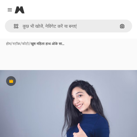
Magnific
Close menu
इमेज से ख
होम
/
स्टॉक
/
फोटो
/
खुश महिला हाथ ओके सा…
Premium