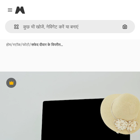
Magnific
Close menu
इमेज से ख
होम
/
स्टॉक
/
फोटो
/
सफेद दीवार के विपरीत…
Premium