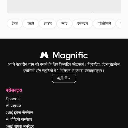
टेबल
खाली
इनडोर
प्लांट
डेस्कटॉप
प्रौद्योगिकी
कंप्यू
अपने बेहतरीन काम को बनाने के लिए क्रिएटिव प्लेटफॉर्म। क्रिएटिव, एंटरप्राइजेज,
एजेंसियों और स्टूडियो में 1 मिलियन से ज़्यादा सब्सक्राइबर।
हिन्दी
प्रोडक्ट्स
Spaces
AI सहायक
एआई इमेज जेनरेटर
AI वीडियो जनरेटर
एआई वॉयस जनरेटर