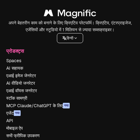
अपने बेहतरीन काम को बनाने के लिए क्रिएटिव प्लेटफॉर्म। क्रिएटिव, एंटरप्राइजेज,
एजेंसियों और स्टूडियो में 1 मिलियन से ज़्यादा सब्सक्राइबर।
हिन्दी
प्रोडक्ट्स
Spaces
AI सहायक
एआई इमेज जेनरेटर
AI वीडियो जनरेटर
एआई वॉयस जनरेटर
स्टॉक सामग्री
MCP Claude/ChatGPT के लिए
नया
एजेंट
नया
API
मोबाइल ऐप
सभी फ्रीपिक उपकरण