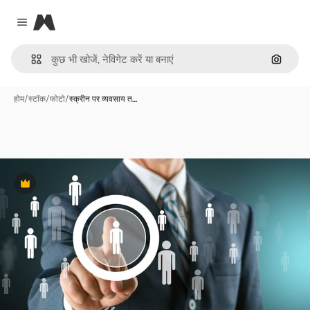
Magnific
Close menu
इमेज से ख
होम
/
स्टॉक
/
फोटो
/
स्क्रीन पर व्यवसाय त…
Premium