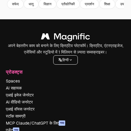
सफेद
धातु
विज्ञान
प्रौद्योगिकी
प्रदर्शन
शिक्षा
उपकरण
अपने बेहतरीन काम को बनाने के लिए क्रिएटिव प्लेटफॉर्म। क्रिएटिव, एंटरप्राइजेज,
एजेंसियों और स्टूडियो में 1 मिलियन से ज़्यादा सब्सक्राइबर।
हिन्दी
प्रोडक्ट्स
Spaces
AI सहायक
एआई इमेज जेनरेटर
AI वीडियो जनरेटर
एआई वॉयस जनरेटर
स्टॉक सामग्री
MCP Claude/ChatGPT के लिए
नया
एजेंट
नया