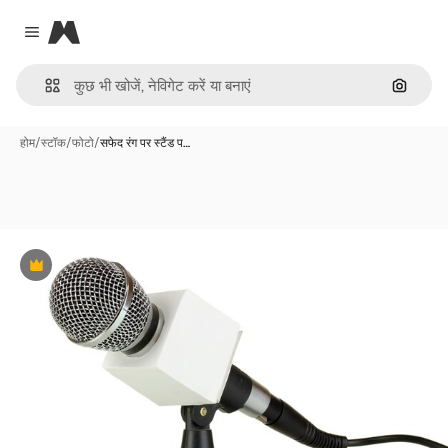
Magnific
Close menu
इमेज से ख
होम
/
स्टॉक
/
फोटो
/
सफेद रंग पर स्टैंड प…
Premium