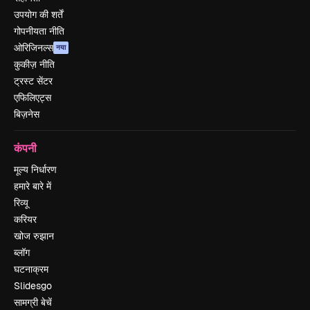
उपयोग की शर्तें
गोपनीयता नीति
ओरिजिनल्स
नया
कुकीज़ नीति
ट्रस्ट सेंटर
एफिलिएट्स
बिज़नेस
कंपनी
मूल्य निर्धारण
हमारे बारे में
रिव्यू
करियर
खोज रुझान
ब्लॉग
घटनाक्रम
Slidesgo
सामग्री बेचें