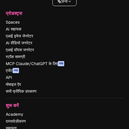
हिन्दी
प्रोडक्ट्स
Spaces
AI सहायक
एआई इमेज जेनरेटर
AI वीडियो जनरेटर
एआई वॉयस जनरेटर
स्टॉक सामग्री
MCP Claude/ChatGPT के लिए
नया
एजेंट
नया
API
मोबाइल ऐप
सभी फ्रीपिक उपकरण
शुरू करें
Academy
दस्तावेज़ीकरण
सहायता