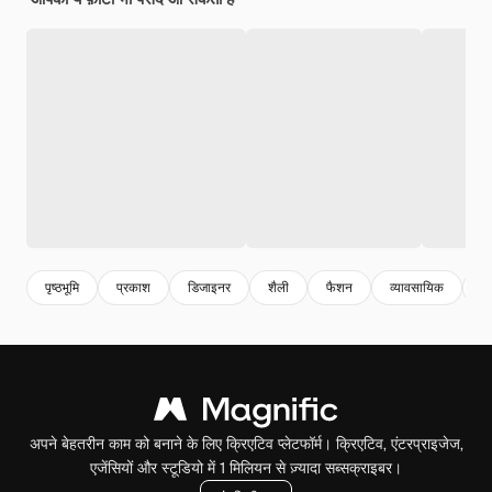
पृष्ठभूमि
प्रकाश
डिजाइनर
शैली
फैशन
व्यावसायिक
ने
अपने बेहतरीन काम को बनाने के लिए क्रिएटिव प्लेटफॉर्म। क्रिएटिव, एंटरप्राइजेज,
एजेंसियों और स्टूडियो में 1 मिलियन से ज़्यादा सब्सक्राइबर।