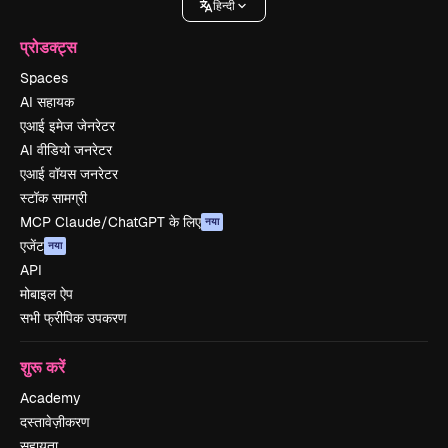
हिन्दी
प्रोडक्ट्स
Spaces
AI सहायक
एआई इमेज जेनरेटर
AI वीडियो जनरेटर
एआई वॉयस जनरेटर
स्टॉक सामग्री
MCP Claude/ChatGPT के लिए
नया
एजेंट
नया
API
मोबाइल ऐप
सभी फ्रीपिक उपकरण
शुरू करें
Academy
दस्तावेज़ीकरण
सहायता