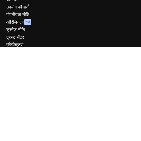
उपयोग की शर्तें
गोपनीयता नीति
ओरिजिनल्स
नया
कुकीज़ नीति
ट्रस्ट सेंटर
एफिलिएट्स
बिज़नेस
कंपनी
मूल्य निर्धारण
हमारे बारे में
रिव्यू
करियर
खोज रुझान
ब्लॉग
घटनाक्रम
Slidesgo
सामग्री बेचें