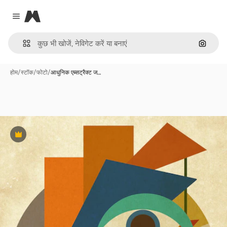
Magnific
Close menu
इमेज से ख
होम
/
स्टॉक
/
फोटो
/
आधुनिक एब्सट्रैक्ट ज…
Premium