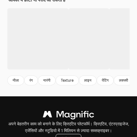
नीला
रंग
नारंगी
Texture
लाइन
पेंटिंग
लक्जरी
अपने बेहतरीन काम को बनाने के लिए क्रिएटिव प्लेटफॉर्म। क्रिएटिव, एंटरप्राइजेज,
एजेंसियों और स्टूडियो में 1 मिलियन से ज़्यादा सब्सक्राइबर।