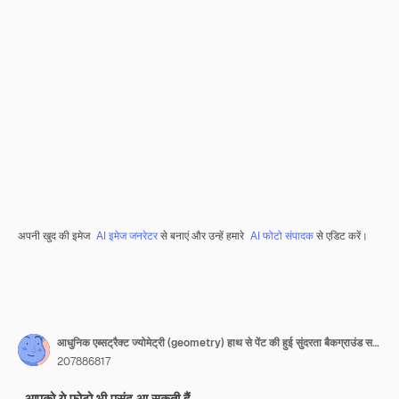
अपनी खुद की इमेज
AI इमेज जनरेटर
से बनाएं और उन्हें हमारे
AI फोटो संपादक
से एडिट करें।
आधुनिक एब्सट्रैक्ट ज्योमेट्री (geometry) हाथ से पेंट की हुई सुंदरता बैकग्राउंड सजावटी पेंटिंग
207886817
आपको ये फ़ोटो भी पसंद आ सकती हैं