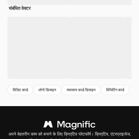
संबंधित वेक्टर
विज़िट कार्ड
लोगो डिजाइन
व्यवसाय कार्ड डिजाइन
विजिटिंग कार्ड
विज
अपने बेहतरीन काम को बनाने के लिए क्रिएटिव प्लेटफॉर्म। क्रिएटिव, एंटरप्राइजेज,