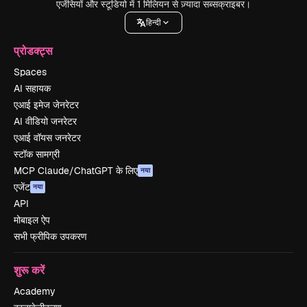
एजेंसियों और स्टूडियो में 1 मिलियन से ज़्यादा सब्सक्राइबर।
हिन्दी
प्रोडक्ट्स
Spaces
AI सहायक
एआई इमेज जेनरेटर
AI वीडियो जनरेटर
एआई वॉयस जनरेटर
स्टॉक सामग्री
MCP Claude/ChatGPT के लिए
नया
एजेंट
नया
API
मोबाइल ऐप
सभी फ्रीपिक उपकरण
शुरू करें
Academy