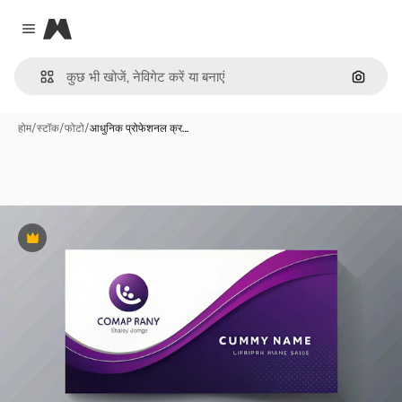
Magnific
Close menu
इमेज से ख
होम
/
स्टॉक
/
फोटो
/
आधुनिक प्रोफेशनल क्र…
Premium