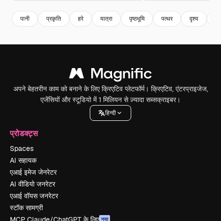
पानी
प्रकृति
हरे
यात्रा
पृष्ठभूमि
पत्थर
दृश्य
पह
अपने बेहतरीन काम को बनाने के लिए क्रिएटिव प्लेटफॉर्म। क्रिएटिव, एंटरप्राइजेज,
एजेंसियों और स्टूडियो में 1 मिलियन से ज़्यादा सब्सक्राइबर।
हिन्दी
प्रोडक्ट्स
Spaces
AI सहायक
एआई इमेज जेनरेटर
AI वीडियो जनरेटर
एआई वॉयस जनरेटर
स्टॉक सामग्री
MCP Claude/ChatGPT के लिए
नया