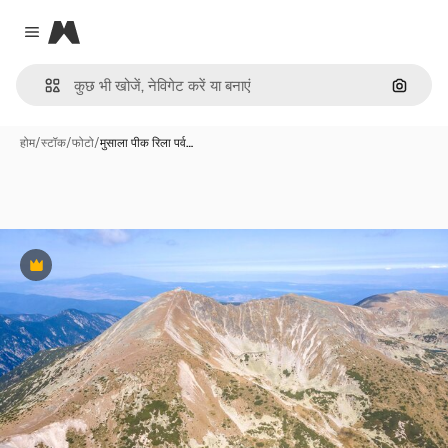
Magnific
Close menu
इमेज से ख
होम
/
स्टॉक
/
फोटो
/
मुसाला पीक रिला पर्व…
Premium