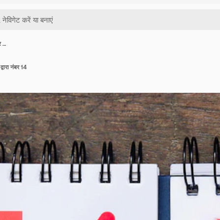
र …
्वारा नंबर 14