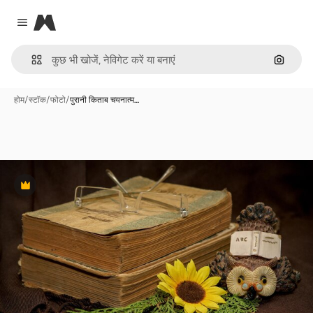
Magnific
Close menu
इमेज से ख
होम
/
स्टॉक
/
फोटो
/
पुरानी किताब चयनात्म…
Premium