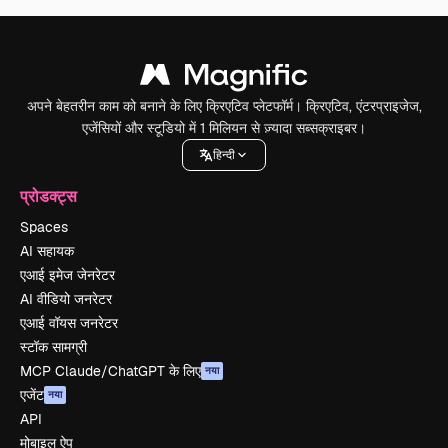
अपने बेहतरीन काम को बनाने के लिए क्रिएटिव प्लेटफॉर्म। क्रिएटिव, एंटरप्राइजेज,
एजेंसियों और स्टूडियो में 1 मिलियन से ज़्यादा सब्सक्राइबर।
हिन्दी
प्रोडक्ट्स
Spaces
AI सहायक
एआई इमेज जेनरेटर
AI वीडियो जनरेटर
एआई वॉयस जनरेटर
स्टॉक सामग्री
MCP Claude/ChatGPT के लिए
नया
एजेंट
नया
API
मोबाइल ऐप