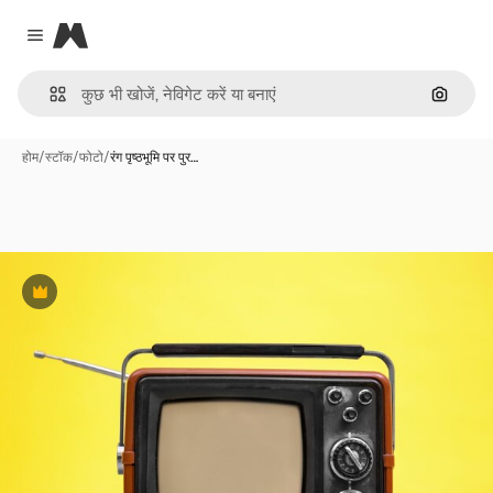
Magnific
Close menu
इमेज से ख
होम
/
स्टॉक
/
फोटो
/
रंग पृष्ठभूमि पर पुर…
Premium