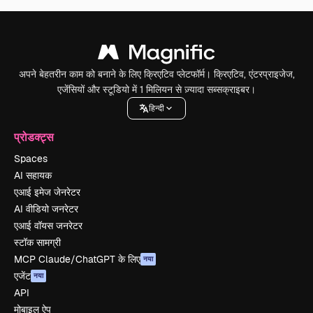
अपने बेहतरीन काम को बनाने के लिए क्रिएटिव प्लेटफॉर्म। क्रिएटिव, एंटरप्राइजेज,
एजेंसियों और स्टूडियो में 1 मिलियन से ज़्यादा सब्सक्राइबर।
हिन्दी
प्रोडक्ट्स
Spaces
AI सहायक
एआई इमेज जेनरेटर
AI वीडियो जनरेटर
एआई वॉयस जनरेटर
स्टॉक सामग्री
MCP Claude/ChatGPT के लिए
नया
एजेंट
नया
API
मोबाइल ऐप