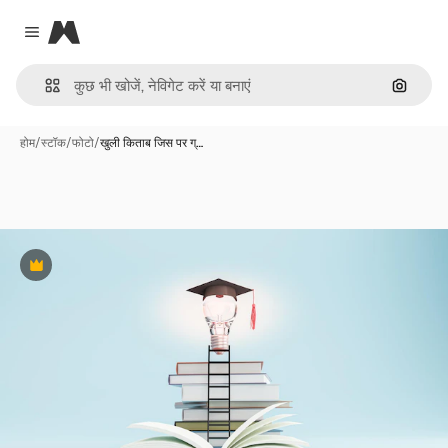
Magnific
Close menu
इमेज से ख
होम
/
स्टॉक
/
फोटो
/
खुली किताब जिस पर ग्…
Premium