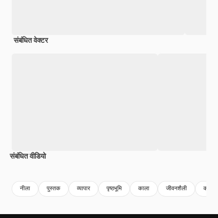
संबंधित वेक्टर
संबंधित वीडियो
Premium
Premium
Premium
Premium
नीला
पुस्तक
व्यापार
पृष्ठभूमि
काला
जीवनशैली
कला