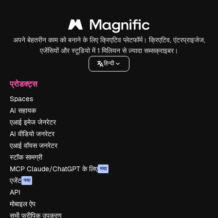
अपने बेहतरीन काम को बनाने के लिए क्रिएटिव प्लेटफॉर्म। क्रिएटिव, एंटरप्राइजेज,
एजेंसियों और स्टूडियो में 1 मिलियन से ज़्यादा सब्सक्राइबर।
हिन्दी
प्रोडक्ट्स
Spaces
AI सहायक
एआई इमेज जेनरेटर
AI वीडियो जनरेटर
एआई वॉयस जनरेटर
स्टॉक सामग्री
MCP Claude/ChatGPT के लिए
नया
एजेंट
नया
API
मोबाइल ऐप
सभी फ्रीपिक उपकरण