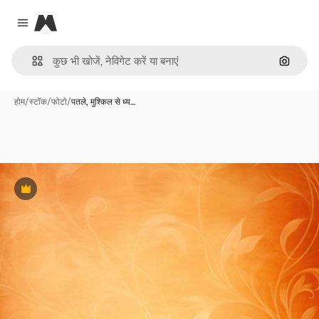
Magnific
Close menu
इमेज से ख
होम
/
स्टॉक
/
फोटो
/
पतले, मुश्किल से ध्य…
Premium