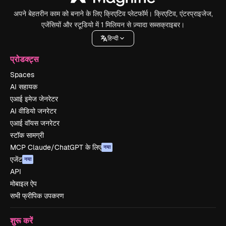
अपने बेहतरीन काम को बनाने के लिए क्रिएटिव प्लेटफॉर्म। क्रिएटिव, एंटरप्राइजेज,
एजेंसियों और स्टूडियो में 1 मिलियन से ज़्यादा सब्सक्राइबर।
हिन्दी
प्रोडक्ट्स
Spaces
AI सहायक
एआई इमेज जेनरेटर
AI वीडियो जनरेटर
एआई वॉयस जनरेटर
स्टॉक सामग्री
MCP Claude/ChatGPT के लिए
नया
एजेंट
नया
API
मोबाइल ऐप
सभी फ्रीपिक उपकरण
शुरू करें