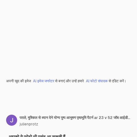
अपनी खुद की इमेज
AI इमेज जनरेटर
से बनाएं और उन्हें हमारे
AI फोटो संपादक
से एडिट करें।
पतले, मुश्किल से ध्यान देने योग्य पुष्प आभूषण पृष्ठभूमि पैटर्न ar 23 v 52 जॉब आईडी 8b060b83d2244eb8926f067721050078 के साथ नारंगी नरम पेस्टल पृष्ठभूमि चर्मपत्र
julienprotz
आपको ये फ़ोटो भी पसंद आ सकती हैं