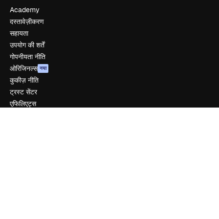
Academy
दस्तावेज़ीकरण
सहायता
उपयोग की शर्तें
गोपनीयता नीति
ओरिजिनल्स
नया
कुकीज़ नीति
ट्रस्ट सेंटर
एफिलिएट्स
बिज़नेस
कंपनी
मूल्य निर्धारण
हमारे बारे में
रिव्यू
करियर
खोज रुझान
ब्लॉग