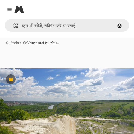
Magnific
Close menu
इमेज से ख
होम
/
स्टॉक
/
फोटो
/
चाक पहाड़ों के मनोरम…
Premium