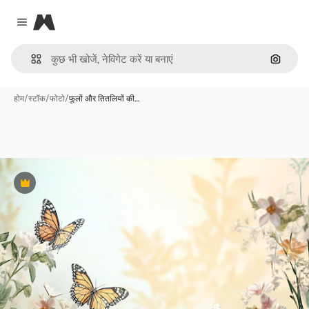
Magnific
Close menu
इमेज से ख
होम
/
स्टॉक
/
फोटो
/
फूलों और तितलियों की…
Premium