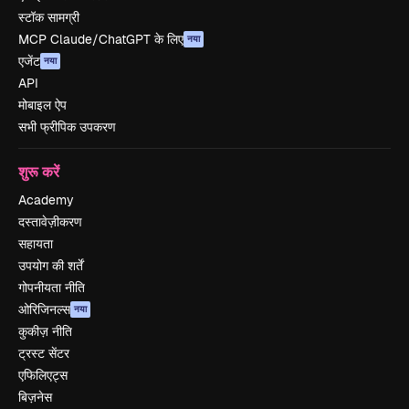
स्टॉक सामग्री
MCP Claude/ChatGPT के लिए
नया
एजेंट
नया
API
मोबाइल ऐप
सभी फ्रीपिक उपकरण
शुरू करें
Academy
दस्तावेज़ीकरण
सहायता
उपयोग की शर्तें
गोपनीयता नीति
ओरिजिनल्स
नया
कुकीज़ नीति
ट्रस्ट सेंटर
एफिलिएट्स
बिज़नेस