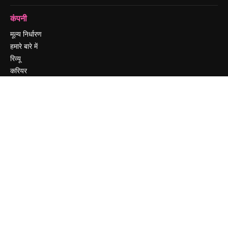
कंपनी
मूल्य निर्धारण
हमारे बारे में
रिव्यू
करियर
खोज रुझान
ब्लॉग
घटनाक्रम
Slidesgo
सामग्री बेचें
प्रेस कक्ष
magnific.ai ढूंढ रहे हैं
संपर्क करें
ग्राहक सहायता
Instagram
YouTube