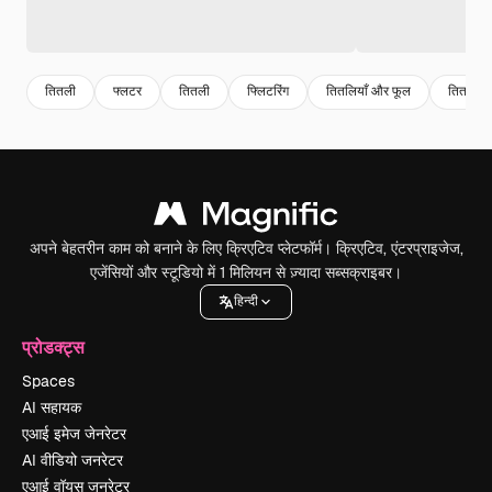
तितली
फ्लटर
तितली
फ्लिटरिंग
तितलियाँ और फूल
तितली पैट
अपने बेहतरीन काम को बनाने के लिए क्रिएटिव प्लेटफॉर्म। क्रिएटिव, एंटरप्राइजेज,
एजेंसियों और स्टूडियो में 1 मिलियन से ज़्यादा सब्सक्राइबर।
हिन्दी
प्रोडक्ट्स
Spaces
AI सहायक
एआई इमेज जेनरेटर
AI वीडियो जनरेटर
एआई वॉयस जनरेटर