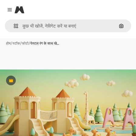
Magnific
Close menu
इमेज से ख
होम
/
स्टॉक
/
फोटो
/
पेस्टल रंग के साथ खे…
Premium