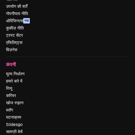
उपयोग की शर्तें
गोपनीयता नीति
ओरिजिनल्स
नया
कुकीज़ नीति
ट्रस्ट सेंटर
एफिलिएट्स
बिज़नेस
कंपनी
मूल्य निर्धारण
हमारे बारे में
रिव्यू
करियर
खोज रुझान
ब्लॉग
घटनाक्रम
Slidesgo
सामग्री बेचें