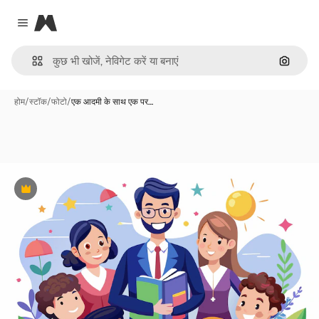
Magnific
Close menu
इमेज से ख
होम
/
स्टॉक
/
फोटो
/
एक आदमी के साथ एक पर…
Premium