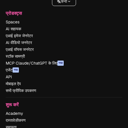
हिन्दी
प्रोडक्ट्स
Spaces
AI सहायक
एआई इमेज जेनरेटर
AI वीडियो जनरेटर
एआई वॉयस जनरेटर
स्टॉक सामग्री
MCP Claude/ChatGPT के लिए
नया
एजेंट
नया
API
मोबाइल ऐप
सभी फ्रीपिक उपकरण
शुरू करें
Academy
दस्तावेज़ीकरण
सहायता