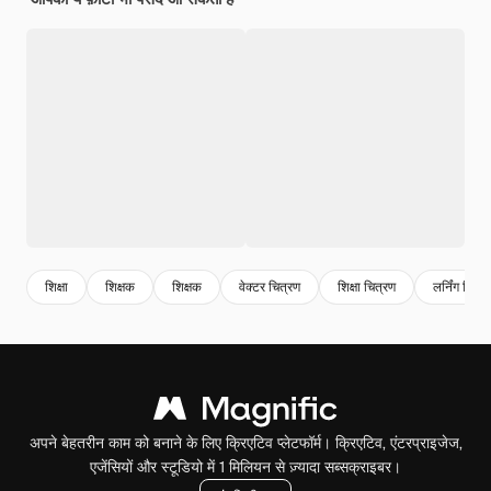
शिक्षा
शिक्षक
शिक्षक
वेक्टर चित्रण
शिक्षा चित्रण
लर्निंग किड्
अपने बेहतरीन काम को बनाने के लिए क्रिएटिव प्लेटफॉर्म। क्रिएटिव, एंटरप्राइजेज,
एजेंसियों और स्टूडियो में 1 मिलियन से ज़्यादा सब्सक्राइबर।