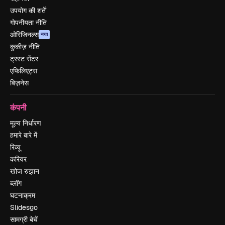
उपयोग की शर्तें
गोपनीयता नीति
ओरिजिनल्स
नया
कुकीज़ नीति
ट्रस्ट सेंटर
एफिलिएट्स
बिज़नेस
कंपनी
मूल्य निर्धारण
हमारे बारे में
रिव्यू
करियर
खोज रुझान
ब्लॉग
घटनाक्रम
Slidesgo
सामग्री बेचें