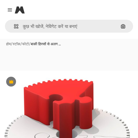
Magnific
Close menu
इमेज से ख
होम
/
स्टॉक
/
फोटो
/
बाकी हिस्सों से अलग …
Premium