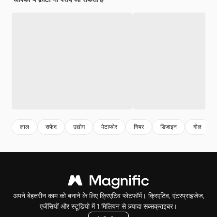
लाल
सफेद
उद्योग
मेटाफोर
गियर
डिजाइन
गोल
अपने बेहतरीन काम को बनाने के लिए क्रिएटिव प्लेटफॉर्म। क्रिएटिव, एंटरप्राइजेज,
एजेंसियों और स्टूडियो में 1 मिलियन से ज़्यादा सब्सक्राइबर।