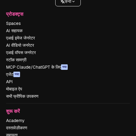
हिन्दी
प्रोडक्ट्स
Spaces
AI सहायक
एआई इमेज जेनरेटर
AI वीडियो जनरेटर
एआई वॉयस जनरेटर
स्टॉक सामग्री
MCP Claude/ChatGPT के लिए
नया
एजेंट
नया
API
मोबाइल ऐप
सभी फ्रीपिक उपकरण
शुरू करें
Academy
दस्तावेज़ीकरण
सहायता