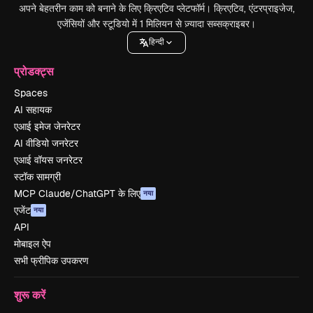
अपने बेहतरीन काम को बनाने के लिए क्रिएटिव प्लेटफॉर्म। क्रिएटिव, एंटरप्राइजेज,
एजेंसियों और स्टूडियो में 1 मिलियन से ज़्यादा सब्सक्राइबर।
हिन्दी
प्रोडक्ट्स
Spaces
AI सहायक
एआई इमेज जेनरेटर
AI वीडियो जनरेटर
एआई वॉयस जनरेटर
स्टॉक सामग्री
MCP Claude/ChatGPT के लिए
नया
एजेंट
नया
API
मोबाइल ऐप
सभी फ्रीपिक उपकरण
शुरू करें