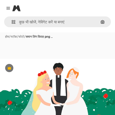
Magnific
Close menu
इमेज से ख
होम
/
स्टॉक
/
फोटो
/
समान लिंग विवाह png …
Premium