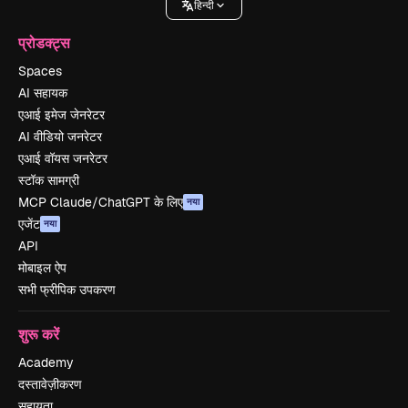
हिन्दी
प्रोडक्ट्स
Spaces
AI सहायक
एआई इमेज जेनरेटर
AI वीडियो जनरेटर
एआई वॉयस जनरेटर
स्टॉक सामग्री
MCP Claude/ChatGPT के लिए
नया
एजेंट
नया
API
मोबाइल ऐप
सभी फ्रीपिक उपकरण
शुरू करें
Academy
दस्तावेज़ीकरण
सहायता