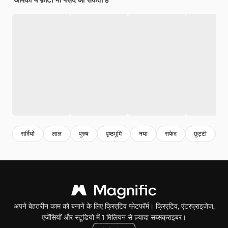
सर्दियों
लाल
पुरुष
पृष्ठभूमि
नया
सफेद
छुट्टी
व
अपने बेहतरीन काम को बनाने के लिए क्रिएटिव प्लेटफॉर्म। क्रिएटिव, एंटरप्राइजेज,
एजेंसियों और स्टूडियो में 1 मिलियन से ज़्यादा सब्सक्राइबर।