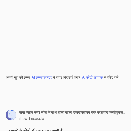
अपनी खुद की इमेज
AI इमेज जनरेटर
से बनाएं और उन्हें हमारे
AI फोटो संपादक
से एडिट करें।
सांता क्लॉस कॉपी स्पेस के साथ खाली सफेद दीवार विज्ञापन बैनर पर इशारा करते हुए सफेद पृष्ठभूमि पर अलग-थलग है पूर्ण लंबाई चित्र
showtimeagola
आपको ये फ़ोटो भी पसंद आ सकती हैं