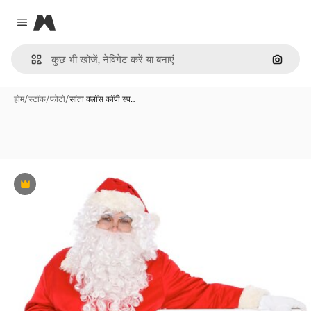
Magnific
Close menu
इमेज से ख
होम
/
स्टॉक
/
फोटो
/
सांता क्लॉस कॉपी स्प…
Premium