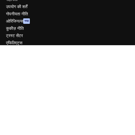
उपयोग की शर्तें
गोपनीयता नीति
ओरिजिनल्स
नया
कुकीज़ नीति
ट्रस्ट सेंटर
एफिलिएट्स
बिज़नेस
कंपनी
मूल्य निर्धारण
हमारे बारे में
रिव्यू
करियर
खोज रुझान
ब्लॉग
घटनाक्रम
Slidesgo
सामग्री बेचें