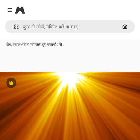
Magnific
Close menu
इमेज से ख
होम
/
स्टॉक
/
फोटो
/
चमकती धूप चकाचौंध से…
Premium