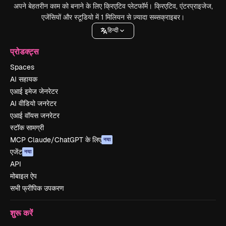
अपने बेहतरीन काम को बनाने के लिए क्रिएटिव प्लेटफॉर्म। क्रिएटिव, एंटरप्राइजेज,
एजेंसियों और स्टूडियो में 1 मिलियन से ज़्यादा सब्सक्राइबर।
हिन्दी
प्रोडक्ट्स
Spaces
AI सहायक
एआई इमेज जेनरेटर
AI वीडियो जनरेटर
एआई वॉयस जनरेटर
स्टॉक सामग्री
MCP Claude/ChatGPT के लिए
नया
एजेंट
नया
API
मोबाइल ऐप
सभी फ्रीपिक उपकरण
शुरू करें