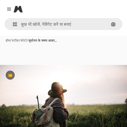
Magnific
Close menu
इमेज से ख
होम
/
स्टॉक
/
फोटो
/
सूर्यास्त के समय आका…
Premium