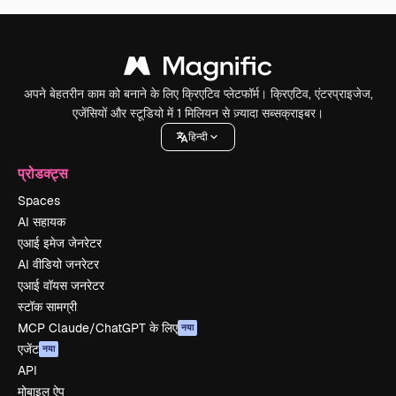
अपने बेहतरीन काम को बनाने के लिए क्रिएटिव प्लेटफॉर्म। क्रिएटिव, एंटरप्राइजेज,
एजेंसियों और स्टूडियो में 1 मिलियन से ज़्यादा सब्सक्राइबर।
हिन्दी
प्रोडक्ट्स
Spaces
AI सहायक
एआई इमेज जेनरेटर
AI वीडियो जनरेटर
एआई वॉयस जनरेटर
स्टॉक सामग्री
MCP Claude/ChatGPT के लिए
नया
एजेंट
नया
API
मोबाइल ऐप