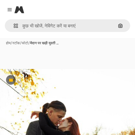
Magnific
Close menu
इमेज से ख
होम
/
स्टॉक
/
फोटो
/
मैदान पर खड़ी युवती …
Premium