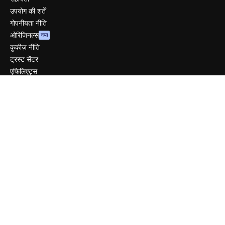
उपयोग की शर्तें
गोपनीयता नीति
ओरिजिनल्स
नया
कुकीज़ नीति
ट्रस्ट सेंटर
एफिलिएट्स
बिज़नेस
कंपनी
मूल्य निर्धारण
हमारे बारे में
रिव्यू
करियर
खोज रुझान
ब्लॉग
घटनाक्रम
Slidesgo
सामग्री बेचें