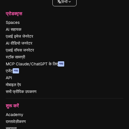
हिन्दी
प्रोडक्ट्स
Spaces
AI सहायक
एआई इमेज जेनरेटर
AI वीडियो जनरेटर
एआई वॉयस जनरेटर
स्टॉक सामग्री
MCP Claude/ChatGPT के लिए
नया
एजेंट
नया
API
मोबाइल ऐप
सभी फ्रीपिक उपकरण
शुरू करें
Academy
दस्तावेज़ीकरण
सहायता