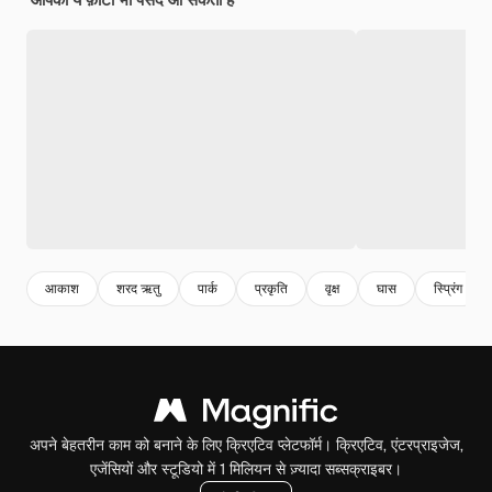
आकाश
शरद ऋतु
पार्क
प्रकृति
वृक्ष
घास
स्प्रिंग
अपने बेहतरीन काम को बनाने के लिए क्रिएटिव प्लेटफॉर्म। क्रिएटिव, एंटरप्राइजेज,
एजेंसियों और स्टूडियो में 1 मिलियन से ज़्यादा सब्सक्राइबर।