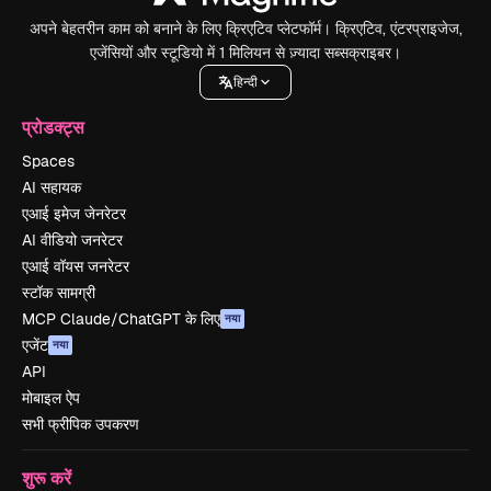
अपने बेहतरीन काम को बनाने के लिए क्रिएटिव प्लेटफॉर्म। क्रिएटिव, एंटरप्राइजेज,
एजेंसियों और स्टूडियो में 1 मिलियन से ज़्यादा सब्सक्राइबर।
हिन्दी
प्रोडक्ट्स
Spaces
AI सहायक
एआई इमेज जेनरेटर
AI वीडियो जनरेटर
एआई वॉयस जनरेटर
स्टॉक सामग्री
MCP Claude/ChatGPT के लिए
नया
एजेंट
नया
API
मोबाइल ऐप
सभी फ्रीपिक उपकरण
शुरू करें