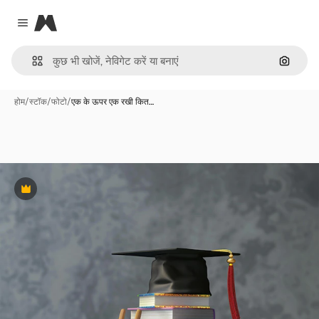
Magnific
Close menu
इमेज से ख
होम
/
स्टॉक
/
फोटो
/
एक के ऊपर एक रखी कित…
Premium