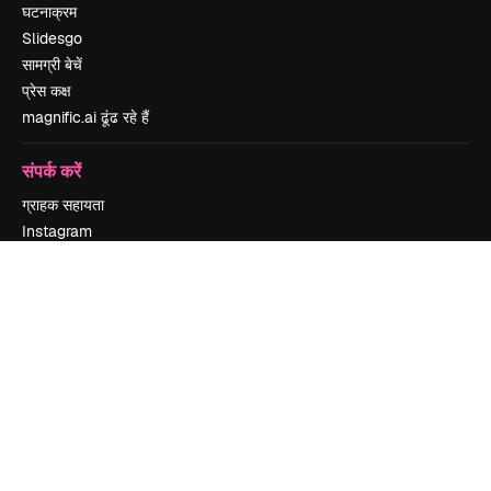
घटनाक्रम
Slidesgo
सामग्री बेचें
प्रेस कक्ष
magnific.ai ढूंढ रहे हैं
संपर्क करें
ग्राहक सहायता
Instagram
YouTube
LinkedIn
TikTok
Discord
X
Reddit
Copyright © 2010-
2026
Freepik Company S.L.U.
सर्वाधिकार सुरक्षित
.