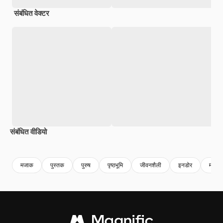
संबंधित वेक्टर
संबंधित वीडियो
Premium
Premium
AI द्वारा जनरेट किया गया
Premium
Premium
मजाक
पुस्तक
पुरुष
पृष्ठभूमि
जीवनशैली
इनडोर
महिला