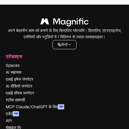
अपने बेहतरीन काम को बनाने के लिए क्रिएटिव प्लेटफॉर्म। क्रिएटिव, एंटरप्राइजेज,
एजेंसियों और स्टूडियो में 1 मिलियन से ज़्यादा सब्सक्राइबर।
हिन्दी
प्रोडक्ट्स
Spaces
AI सहायक
एआई इमेज जेनरेटर
AI वीडियो जनरेटर
एआई वॉयस जनरेटर
स्टॉक सामग्री
MCP Claude/ChatGPT के लिए
नया
एजेंट
नया
API
मोबाइल ऐप