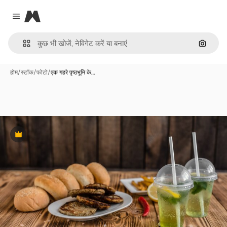
Magnific
Close menu
इमेज से ख
होम
/
स्टॉक
/
फोटो
/
एक गहरे पृष्ठभूमि के…
Premium