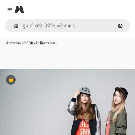
Magnific
Close menu
इमेज से ख
होम
/
स्टॉक
/
फोटो
/
दो स्वैग हिप्स्टर लड…
Premium