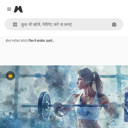
Magnific
Close menu
इमेज से ख
होम
/
स्टॉक
/
फोटो
/
जिम में बारबेल उठाते…
Premium