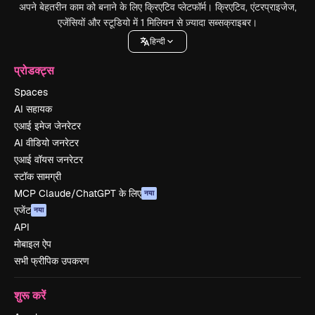
अपने बेहतरीन काम को बनाने के लिए क्रिएटिव प्लेटफॉर्म। क्रिएटिव, एंटरप्राइजेज,
एजेंसियों और स्टूडियो में 1 मिलियन से ज़्यादा सब्सक्राइबर।
हिन्दी
प्रोडक्ट्स
Spaces
AI सहायक
एआई इमेज जेनरेटर
AI वीडियो जनरेटर
एआई वॉयस जनरेटर
स्टॉक सामग्री
MCP Claude/ChatGPT के लिए
नया
एजेंट
नया
API
मोबाइल ऐप
सभी फ्रीपिक उपकरण
शुरू करें