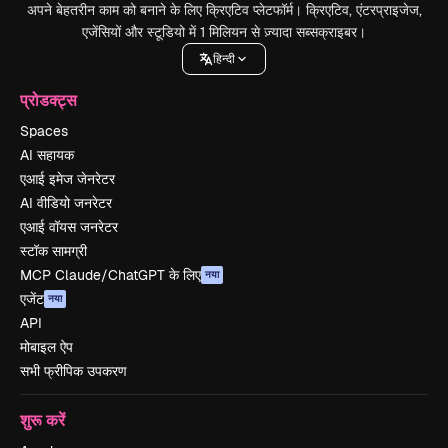
अपने बेहतरीन काम को बनाने के लिए क्रिएटिव प्लेटफॉर्म। क्रिएटिव, एंटरप्राइजेज,
एजेंसियों और स्टूडियो में 1 मिलियन से ज़्यादा सब्सक्राइबर।
हिन्दी
प्रोडक्ट्स
Spaces
AI सहायक
एआई इमेज जेनरेटर
AI वीडियो जनरेटर
एआई वॉयस जनरेटर
स्टॉक सामग्री
MCP Claude/ChatGPT के लिए
नया
एजेंट
नया
API
मोबाइल ऐप
सभी फ्रीपिक उपकरण
शुरू करें