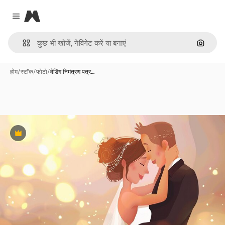
Magnific
Close menu
इमेज से ख
होम
/
स्टॉक
/
फोटो
/
वेडिंग निमंत्रण पत्र…
Premium