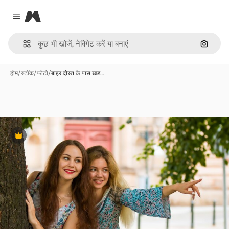
Magnific
Close menu
इमेज से ख
होम
/
स्टॉक
/
फोटो
/
बाहर दोस्त के पास खड…
Premium