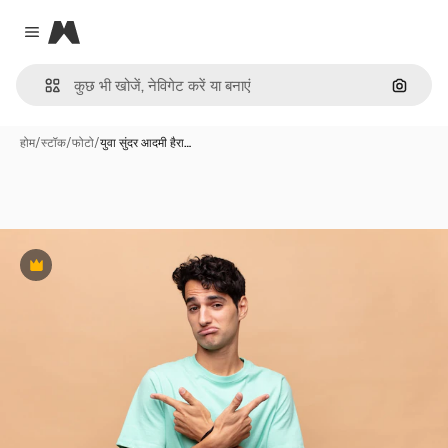
Magnific
Close menu
इमेज से ख
होम
/
स्टॉक
/
फोटो
/
युवा सुंदर आदमी हैरा…
Premium