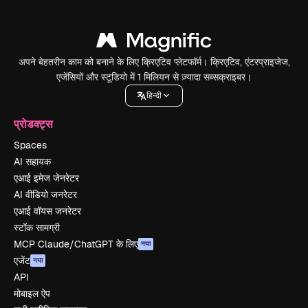
अपने बेहतरीन काम को बनाने के लिए क्रिएटिव प्लेटफॉर्म। क्रिएटिव, एंटरप्राइजेज,
एजेंसियों और स्टूडियो में 1 मिलियन से ज़्यादा सब्सक्राइबर।
हिन्दी
प्रोडक्ट्स
Spaces
AI सहायक
एआई इमेज जेनरेटर
AI वीडियो जनरेटर
एआई वॉयस जनरेटर
स्टॉक सामग्री
MCP Claude/ChatGPT के लिए
नया
एजेंट
नया
API
मोबाइल ऐप