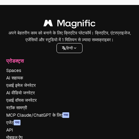
अपने बेहतरीन काम को बनाने के लिए क्रिएटिव प्लेटफॉर्म। क्रिएटिव, एंटरप्राइजेज,
एजेंसियों और स्टूडियो में 1 मिलियन से ज़्यादा सब्सक्राइबर।
हिन्दी
प्रोडक्ट्स
Spaces
AI सहायक
एआई इमेज जेनरेटर
AI वीडियो जनरेटर
एआई वॉयस जनरेटर
स्टॉक सामग्री
MCP Claude/ChatGPT के लिए
नया
एजेंट
नया
API
मोबाइल ऐप