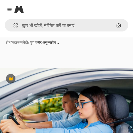
Magnific
Close menu
इमेज से ख
होम
/
स्टॉक
/
फोटो
/
युवा गंभीर अनुभवहीन …
Premium