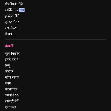
गोपनीयता नीति
ओरिजिनल्स
नया
कुकीज़ नीति
ट्रस्ट सेंटर
एफिलिएट्स
बिज़नेस
कंपनी
मूल्य निर्धारण
हमारे बारे में
रिव्यू
करियर
खोज रुझान
ब्लॉग
घटनाक्रम
Slidesgo
सामग्री बेचें
प्रेस कक्ष