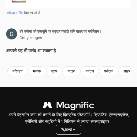
अधिक संगीत
विकल्प खोजें
हरे क्रोमा की पृष्ठभूमि पर स्कूटर चलाते शनि पात्र का एनीमेशन।
Getty Images
आपको यह भी पसंद आ सकता है
Premium
Premium
Premium
Premium
परिवहन
मजाक
पुरुष
यात्रा
पर्यटन
पर्यटक
साहस
अपने बेहतरीन काम को बनाने के लिए क्रिएटिव प्लेटफॉर्म। क्रिएटिव, एंटरप्राइजेज,
एजेंसियों और स्टूडियो में 1 मिलियन से ज़्यादा सब्सक्राइबर।
हिन्दी