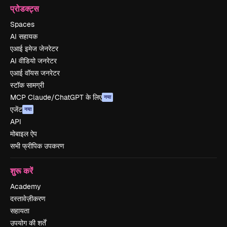
प्रोडक्ट्स
Spaces
AI सहायक
एआई इमेज जेनरेटर
AI वीडियो जनरेटर
एआई वॉयस जनरेटर
स्टॉक सामग्री
MCP Claude/ChatGPT के लिए
नया
एजेंट
नया
API
मोबाइल ऐप
सभी फ्रीपिक उपकरण
शुरू करें
Academy
दस्तावेज़ीकरण
सहायता
उपयोग की शर्तें