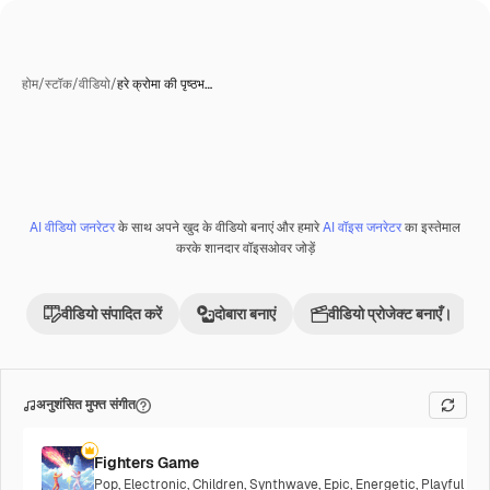
होम
/
स्टॉक
/
वीडियो
/
हरे क्रोमा की पृष्ठभ…
AI वीडियो जनरेटर
के साथ अपने खुद के वीडियो बनाएं और हमारे
AI वॉइस जनरेटर
का इस्तेमाल
Premium
करके शानदार वॉइसओवर जोड़ें
वीडियो संपादित करें
दोबारा बनाएं
वीडियो प्रोजेक्ट बनाएँ।
अनुशंसित मुफ्त संगीत
Fighters Game
Pop
,
Electronic
,
Children
,
Synthwave
,
Epic
,
Energetic
,
Playful