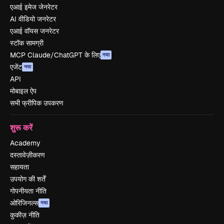
एआई इमेज जेनरेटर
AI वीडियो जनरेटर
एआई वॉयस जनरेटर
स्टॉक सामग्री
MCP Claude/ChatGPT के लिए
नया
एजेंट
नया
API
मोबाइल ऐप
सभी फ्रीपिक उपकरण
शुरू करें
Academy
दस्तावेज़ीकरण
सहायता
उपयोग की शर्तें
गोपनीयता नीति
ओरिजिनल्स
नया
कुकीज़ नीति