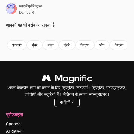
प्यार में एनीमे युगल
Daniel_R
आपको यह भी पसंद आ सकता है
Premium
Premium
AI द्वारा जनरेट किया गया
Premium
Premium
AI द्वारा जनरेट
प्रकाश
सुंदर
कला
दंपति
चित्रण
प्रेम
चित्रण
अपने बेहतरीन काम को बनाने के लिए क्रिएटिव प्लेटफॉर्म। क्रिएटिव, एंटरप्राइजेज,
एजेंसियों और स्टूडियो में 1 मिलियन से ज़्यादा सब्सक्राइबर।
हिन्दी
प्रोडक्ट्स
Spaces
AI सहायक