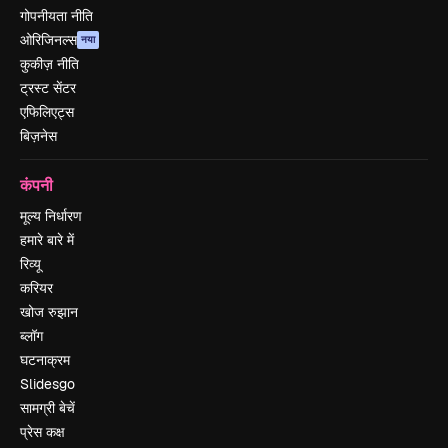
गोपनीयता नीति
ओरिजिनल्स
नया
कुकीज़ नीति
ट्रस्ट सेंटर
एफिलिएट्स
बिज़नेस
कंपनी
मूल्य निर्धारण
हमारे बारे में
रिव्यू
करियर
खोज रुझान
ब्लॉग
घटनाक्रम
Slidesgo
सामग्री बेचें
प्रेस कक्ष