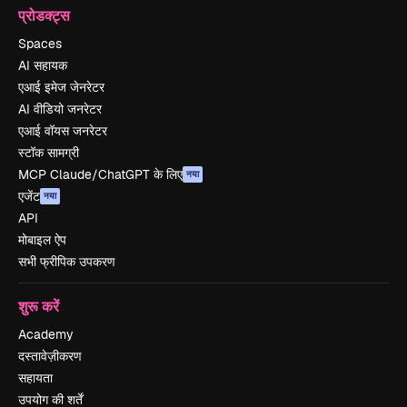
प्रोडक्ट्स
Spaces
AI सहायक
एआई इमेज जेनरेटर
AI वीडियो जनरेटर
एआई वॉयस जनरेटर
स्टॉक सामग्री
MCP Claude/ChatGPT के लिए
नया
एजेंट
नया
API
मोबाइल ऐप
सभी फ्रीपिक उपकरण
शुरू करें
Academy
दस्तावेज़ीकरण
सहायता
उपयोग की शर्तें